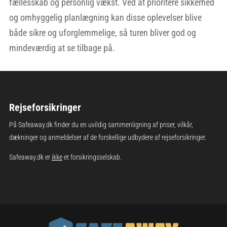
fællesskab og personlig vækst. Ved at prioritere sikkerhed
og omhyggelig planlægning kan disse oplevelser blive
både sikre og uforglemmelige, så turen bliver god og
mindeværdig at se tilbage på.
Rejseforsikringer
På Safeaway.dk finder du en uvildig sammenligning af priser, vilkår,
dækninger og anmeldelser af de forskellige udbydere af rejseforsikringer.
Safeaway.dk er
ikke
et forsikringsselskab.