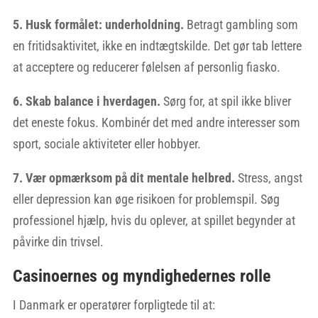
5. Husk formålet: underholdning.
Betragt gambling som
en fritidsaktivitet, ikke en indtægtskilde. Det gør tab lettere
at acceptere og reducerer følelsen af personlig fiasko.
6. Skab balance i hverdagen.
Sørg for, at spil ikke bliver
det eneste fokus. Kombinér det med andre interesser som
sport, sociale aktiviteter eller hobbyer.
7. Vær opmærksom på dit mentale helbred.
Stress, angst
eller depression kan øge risikoen for problemspil. Søg
professionel hjælp, hvis du oplever, at spillet begynder at
påvirke din trivsel.
Casinoernes og myndighedernes rolle
I Danmark er operatører forpligtede til at: