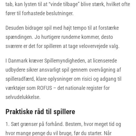
tab, kan lysten til at “vinde tilbage” blive stærk, hvilket ofte
fører til forhastede beslutninger.
Desuden bidrager spil med højt tempo til at forstærke
spændingen. Jo hurtigere runderne kommer, desto
sværere er det for spilleren at tage velovervejede valg.
I Danmark kræver Spillemyndigheden, at licenserede
udbydere sikrer ansvarligt spil gennem overvågning af
spilleradfærd, klare oplysninger om risici og adgang til
værktøjer som ROFUS – det nationale register for
selvudelukkelse.
Praktiske råd til spillere
1. Sæt grænser på forhånd. Bestem, hvor meget tid og
hvor mange penge du vil bruge, før du starter. Når