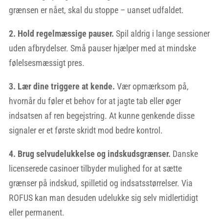
grænsen er nået, skal du stoppe – uanset udfaldet.
2. Hold regelmæssige pauser.
Spil aldrig i lange sessioner
uden afbrydelser. Små pauser hjælper med at mindske
følelsesmæssigt pres.
3. Lær dine triggere at kende.
Vær opmærksom på,
hvornår du føler et behov for at jagte tab eller øger
indsatsen af ren begejstring. At kunne genkende disse
signaler er et første skridt mod bedre kontrol.
4. Brug selvudelukkelse og indskudsgrænser.
Danske
licenserede casinoer tilbyder mulighed for at sætte
grænser på indskud, spilletid og indsatsstørrelser. Via
ROFUS kan man desuden udelukke sig selv midlertidigt
eller permanent.