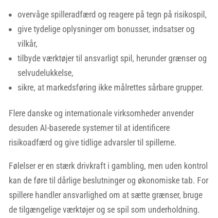
overvåge spilleradfærd og reagere på tegn på risikospil,
give tydelige oplysninger om bonusser, indsatser og
vilkår,
tilbyde værktøjer til ansvarligt spil, herunder grænser og
selvudelukkelse,
sikre, at markedsføring ikke målrettes sårbare grupper.
Flere danske og internationale virksomheder anvender
desuden AI-baserede systemer til at identificere
risikoadfærd og give tidlige advarsler til spillerne.
Følelser er en stærk drivkraft i gambling, men uden kontrol
kan de føre til dårlige beslutninger og økonomiske tab. For
spillere handler ansvarlighed om at sætte grænser, bruge
de tilgængelige værktøjer og se spil som underholdning.