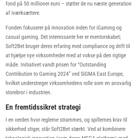
fond på 50 millioner euro – støtter de nu næste generation
af iværksættere.
Fonden fokuserer på innovation inden for iGaming og
casual gaming. Det interessante her er mentorskabet;
Soft2Bet bruger deres erfaring med compliance og drift til
at hjælpe nye virksomheder med at vokse på den rigtige
måde. Initiativet vandt prisen for “Outstanding
Contribution to Gaming 2024” ved SiGMA East Europe,
hvilket understreger virksomhedens rolle som en ansvarlig
storebror i industrien.
En fremtidssikret strategi
I en verden hvor reglerne strammes, og spillernes krav til
sikkerhed stiger, står Soft2Bet stærkt. Ved at kombinere