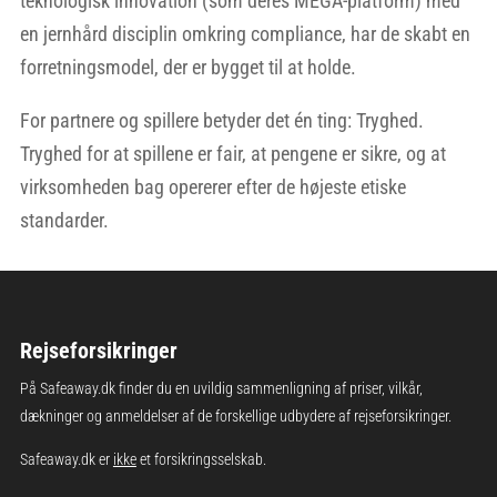
teknologisk innovation (som deres MEGA-platform) med
en jernhård disciplin omkring compliance, har de skabt en
forretningsmodel, der er bygget til at holde.
For partnere og spillere betyder det én ting: Tryghed.
Tryghed for at spillene er fair, at pengene er sikre, og at
virksomheden bag opererer efter de højeste etiske
standarder.
Rejseforsikringer
På Safeaway.dk finder du en uvildig sammenligning af priser, vilkår,
dækninger og anmeldelser af de forskellige udbydere af rejseforsikringer.
Safeaway.dk er
ikke
et forsikringsselskab.