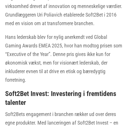
virksomhed drevet af innovation og menneskelige værdier.
Grundlæggeren Uri Poliavich etablerede Soft2Bet i 2016
med en vision om at transformere branchen.
Hans lederskab blev for nylig anerkendt ved Global
Gaming Awards EMEA 2025, hvor han modtog prisen som
“Executive of the Year”. Denne pris gives ikke kun for
økonomisk vækst, men for visionært lederskab, der
inkluderer evnen til at drive en etisk og bæredygtig
forretning.
Soft2Bet Invest: Investering i fremtidens
talenter
Soft2Bets engagement i branchen rækker ud over deres
egne produkter. Med lanceringen af Soft2Bet Invest – en