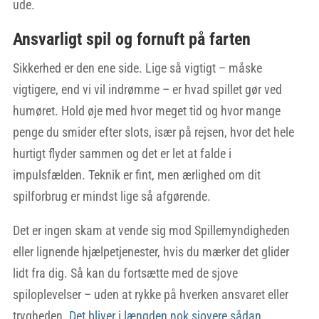
ude.
Ansvarligt spil og fornuft på farten
Sikkerhed er den ene side. Lige så vigtigt – måske
vigtigere, end vi vil indrømme – er hvad spillet gør ved
humøret. Hold øje med hvor meget tid og hvor mange
penge du smider efter slots, især på rejsen, hvor det hele
hurtigt flyder sammen og det er let at falde i
impulsfælden. Teknik er fint, men ærlighed om dit
spilforbrug er mindst lige så afgørende.
Det er ingen skam at vende sig mod Spillemyndigheden
eller lignende hjælpetjenester, hvis du mærker det glider
lidt fra dig. Så kan du fortsætte med de sjove
spiloplevelser – uden at rykke på hverken ansvaret eller
trygheden.
Det bliver i længden nok sjovere sådan
.