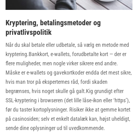
Kryptering, betalingsmetoder og
privatlivspolitik
Når du skal betale eller udbetale, så vælg en metode med
kryptering.Bankkort, e-wallets, forudbetalte kort — der er
flere muligheder, men nogle virker sikrere end andre.
Måske er e-wallets og gavekortkoder endda det mest sikre,
hvis man tror på eksperternes råd, fordi skaden
begrænses, hvis noget skulle gå galt.Kig grundigt efter
SSL-kryptering i browseren (det lille låse-ikon eller ‘https’),
før du taster kortoplysninger. Risiker ikke at gemme kortet
på casinosiden; selv et enkelt datalæk kan, højst uheldigt,
sende dine oplysninger ud til uvedkommende.