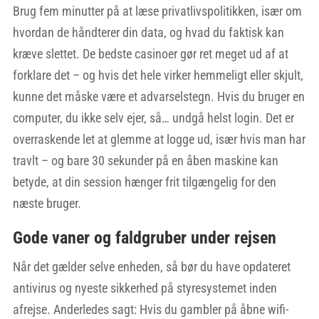
Brug fem minutter på at læse privatlivspolitikken, især om
hvordan de håndterer din data, og hvad du faktisk kan
kræve slettet. De bedste casinoer gør ret meget ud af at
forklare det – og hvis det hele virker hemmeligt eller skjult,
kunne det måske være et advarselstegn. Hvis du bruger en
computer, du ikke selv ejer, så… undgå helst login. Det er
overraskende let at glemme at logge ud, især hvis man har
travlt – og bare 30 sekunder på en åben maskine kan
betyde, at din session hænger frit tilgængelig for den
næste bruger.
Gode vaner og faldgruber under rejsen
Når det gælder selve enheden, så bør du have opdateret
antivirus og nyeste sikkerhed på styresystemet inden
afrejse. Anderledes sagt: Hvis du gambler på åbne wifi-