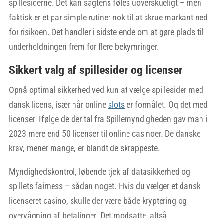
spillesiderne. Det kan sagtens føles uoverskueligt – men
faktisk er et par simple rutiner nok til at skrue markant ned
for risikoen. Det handler i sidste ende om at gøre plads til
underholdningen frem for flere bekymringer.
Sikkert valg af spillesider og licenser
Opnå optimal sikkerhed ved kun at vælge spillesider med
dansk licens, især når online
slots
er formålet. Og det med
licenser: Ifølge de der tal fra Spillemyndigheden gav man i
2023 mere end 50 licenser til online casinoer. De danske
krav, mener mange, er blandt de skrappeste.
Myndighedskontrol, løbende tjek af datasikkerhed og
spillets fairness – sådan noget. Hvis du vælger et dansk
licenseret casino, skulle der være både kryptering og
overvågning af betalinger. Det modsatte, altså