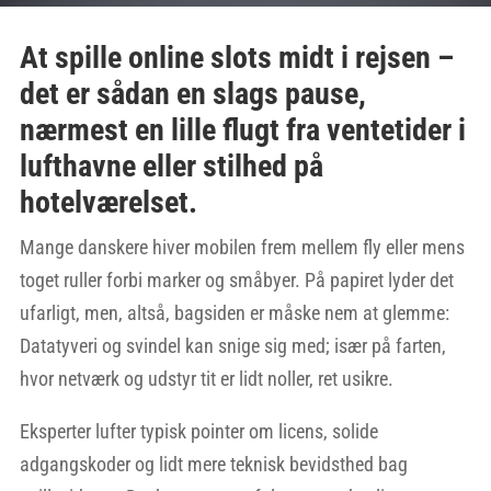
At spille online slots midt i rejsen –
det er sådan en slags pause,
nærmest en lille flugt fra ventetider i
lufthavne eller stilhed på
hotelværelset.
Mange danskere hiver mobilen frem mellem fly eller mens
toget ruller forbi marker og småbyer. På papiret lyder det
ufarligt, men, altså, bagsiden er måske nem at glemme:
Datatyveri og svindel kan snige sig med; især på farten,
hvor netværk og udstyr tit er lidt noller, ret usikre.
Eksperter lufter typisk pointer om licens, solide
adgangskoder og lidt mere teknisk bevidsthed bag