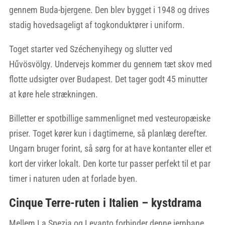
gennem Buda-bjergene. Den blev bygget i 1948 og drives
stadig hovedsageligt af togkonduktører i uniform.
Toget starter ved Széchenyihegy og slutter ved
Hűvösvölgy. Undervejs kommer du gennem tæt skov med
flotte udsigter over Budapest. Det tager godt 45 minutter
at køre hele strækningen.
Billetter er spotbillige sammenlignet med vesteuropæiske
priser. Toget kører kun i dagtimerne, så planlæg derefter.
Ungarn bruger forint, så sørg for at have kontanter eller et
kort der virker lokalt. Den korte tur passer perfekt til et par
timer i naturen uden at forlade byen.
Cinque Terre-ruten i Italien – kystdrama
Mellem La Spezia og Levanto forbinder denne jernbane