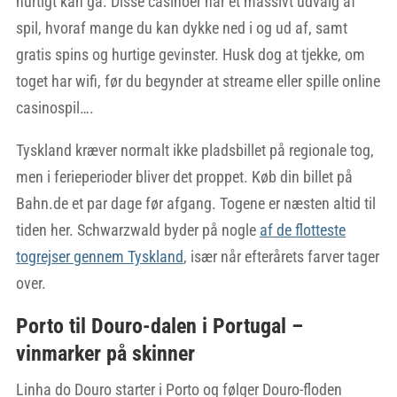
hurtigt kan gå. Disse casinoer har et massivt udvalg af
spil, hvoraf mange du kan dykke ned i og ud af, samt
gratis spins og hurtige gevinster. Husk dog at tjekke, om
toget har wifi, før du begynder at streame eller spille online
casinospil….
Tyskland kræver normalt ikke pladsbillet på regionale tog,
men i ferieperioder bliver det proppet. Køb din billet på
Bahn.de et par dage før afgang. Togene er næsten altid til
tiden her. Schwarzwald byder på nogle
af de flotteste
togrejser gennem Tyskland
, især når efterårets farver tager
over.
Porto til Douro-dalen i Portugal –
vinmarker på skinner
Linha do Douro starter i Porto og følger Douro-floden